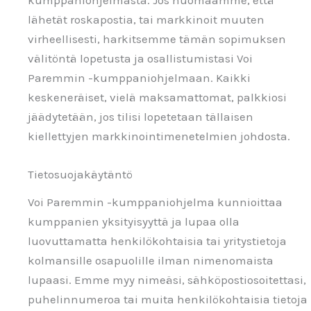
lähetät roskapostia, tai markkinoit muuten
virheellisesti, harkitsemme tämän sopimuksen
välitöntä lopetusta ja osallistumistasi Voi
Paremmin -kumppaniohjelmaan. Kaikki
keskeneräiset, vielä maksamattomat, palkkiosi
jäädytetään, jos tilisi lopetetaan tällaisen
kiellettyjen markkinointimenetelmien johdosta.
Tietosuojakäytäntö
Voi Paremmin -kumppaniohjelma kunnioittaa
kumppanien yksityisyyttä ja lupaa olla
luovuttamatta henkilökohtaisia tai yritystietoja
kolmansille osapuolille ilman nimenomaista
lupaasi. Emme myy nimeäsi, sähköpostiosoitettasi,
puhelinnumeroa tai muita henkilökohtaisia tietoja