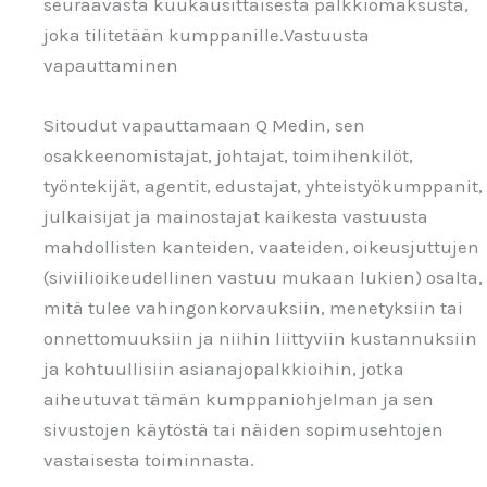
seuraavasta kuukausittaisesta palkkiomaksusta,
joka tilitetään kumppanille.Vastuusta
vapauttaminen
Sitoudut vapauttamaan Q Medin, sen
osakkeenomistajat, johtajat, toimihenkilöt,
työntekijät, agentit, edustajat, yhteistyökumppanit,
julkaisijat ja mainostajat kaikesta vastuusta
mahdollisten kanteiden, vaateiden, oikeusjuttujen
(siviilioikeudellinen vastuu mukaan lukien) osalta,
mitä tulee vahingonkorvauksiin, menetyksiin tai
onnettomuuksiin ja niihin liittyviin kustannuksiin
ja kohtuullisiin asianajopalkkioihin, jotka
aiheutuvat tämän kumppaniohjelman ja sen
sivustojen käytöstä tai näiden sopimusehtojen
vastaisesta toiminnasta.