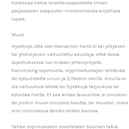
koskevaa tietoa toiselta osapuolelta ilman
paljastavan osapuolen nimenomaista kirjallista
lupaa.
Muut
Hyväksyt, että olet itsenäinen henkilö tai yrityksen
tai yhdistyksen valtuutettu edustaja, etkä tässä
sopimuksessa luo mitään yhteisyritystä,
franchising sopimusta, myyntiedustajan tehtävää
tai työsuhdetta sinun ja Q Mediin välillä. Sinulla ei
ole valtuuksia tehdä tai hyväksyä tarjouksia tai
edustaa meitä. Et saa antaa lausuntoa, ei sivustosi
tai jonkin muun sivustosi kautta, tai muuten, mikä
olisi ristiriidassa tämän ehdon kanssa.
Tähän sopimukseen sovelletaan Suomen lakia.