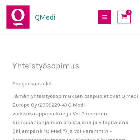
Siirry
sisältöön
QMedi
Yhteistyösopimus
Sopijaosapuolet
Tämän yhteistyösopimuksen osapuolet ovat Q Medi
Europe Oy (2309229-4) Q Medi-
verkkokauppapaikan ja Voi Paremmin -
kumppaniohjelman omistajana ja ylläpitäjänä
(jäljempänä ”Q Medi”) ja Voi Paremmin -
kumppaniohjelmaan rekisteröityvä kumppani.