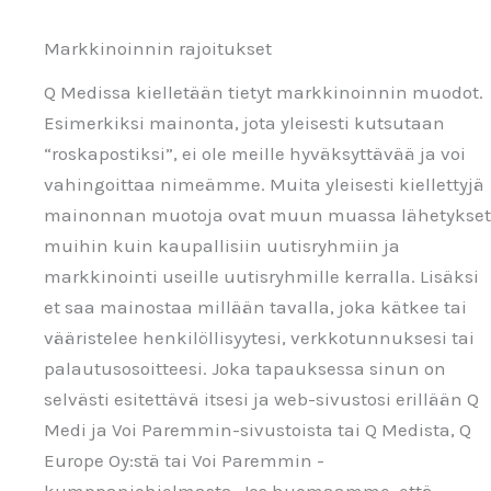
Markkinoinnin rajoitukset
Q Medissa kielletään tietyt markkinoinnin muodot.
Esimerkiksi mainonta, jota yleisesti kutsutaan
“roskapostiksi”, ei ole meille hyväksyttävää ja voi
vahingoittaa nimeämme. Muita yleisesti kiellettyjä
mainonnan muotoja ovat muun muassa lähetykset
muihin kuin kaupallisiin uutisryhmiin ja
markkinointi useille uutisryhmille kerralla. Lisäksi
et saa mainostaa millään tavalla, joka kätkee tai
vääristelee henkilöllisyytesi, verkkotunnuksesi tai
palautusosoitteesi. Joka tapauksessa sinun on
selvästi esitettävä itsesi ja web-sivustosi erillään Q
Medi ja Voi Paremmin-sivustoista tai Q Medista, Q
Europe Oy:stä tai Voi Paremmin -
kumppaniohjelmasta. Jos huomaamme, että