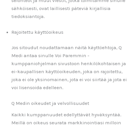
selonteot ja muut viestit, jotka toimitamme sinulle
sähköisesti, ovat laillisesti päteviä kirjallisia
tiedoksiantoja.
Rajoitettu käyttöoikeus
Jos sitoudut noudattamaan näitä käyttöehtoja, Q
Medi antaa sinulle Voi Paremmin -
kumppaniohjelman sivustoon henkilökohtaisen ja
ei-kaupallisen käyttöoikeuden, joka on rajoitettu,
joka ei ole yksinomainen, jota ei voi siirtää ja jota ei
voi lisensoida edelleen.
Q Medin oikeudet ja velvollisuudet
Kaikki kumppanuudet edellyttävät hyväksyntää.
Meillä on oikeus seurata markkinointiasi milloin