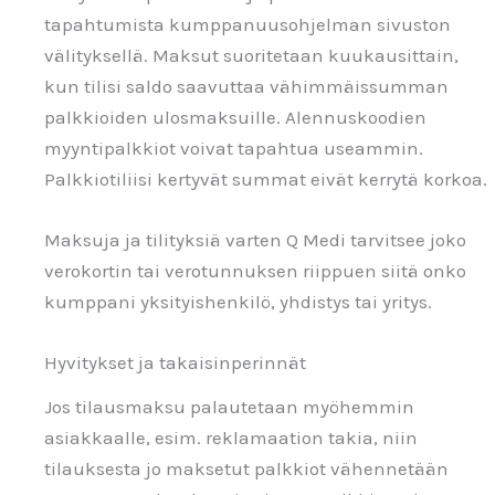
tapahtumista kumppanuusohjelman sivuston
välityksellä. Maksut suoritetaan kuukausittain,
kun tilisi saldo saavuttaa vähimmäissumman
palkkioiden ulosmaksuille. Alennuskoodien
myyntipalkkiot voivat tapahtua useammin.
Palkkiotiliisi kertyvät summat eivät kerrytä korkoa.
Maksuja ja tilityksiä varten Q Medi tarvitsee joko
verokortin tai verotunnuksen riippuen siitä onko
kumppani yksityishenkilö, yhdistys tai yritys.
Hyvitykset ja takaisinperinnät
Jos tilausmaksu palautetaan myöhemmin
asiakkaalle, esim. reklamaation takia, niin
tilauksesta jo maksetut palkkiot vähennetään