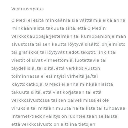
Vastuuvapaus
Q Medi ei esitä minkäänlaisia väittämiä eikä anna
minkäänlaista takuuta siitä, että Q Medin
verkkokauppajärjestelmän tai kumppaniohjelman
sivustosta tai sen kautta löytyvä sisältö, ohjelmisto
tai grafiikka tai löytyvät tiedot, tekstit, linkit tai
viestit olisivat virheettömiä, luotettavia tai
täydellisiä, tai siitä, että verkkosivuston
toiminnassa ei esiintyisi virheitä ja/tai
käyttökatkoja. Q Medi ei anna minkäänlaista
takuuta siitä, että viat korjataan tai että
verkkosivustossa tai sen palvelimissa ei ole
viruksia tai mitään muuta haitallista tai tuhoavaa.
Internet-tiedonvälitys on luonteeltaan sellaista,
että verkkosivusto on alttiina tietojen