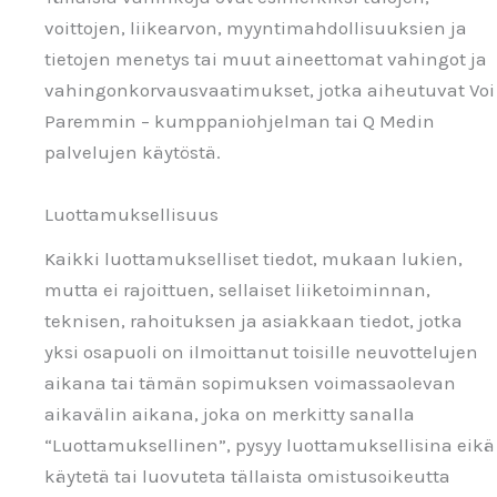
voittojen, liikearvon, myyntimahdollisuuksien ja
tietojen menetys tai muut aineettomat vahingot ja
vahingonkorvausvaatimukset, jotka aiheutuvat Voi
Paremmin – kumppaniohjelman tai Q Medin
palvelujen käytöstä.
Luottamuksellisuus
Kaikki luottamukselliset tiedot, mukaan lukien,
mutta ei rajoittuen, sellaiset liiketoiminnan,
teknisen, rahoituksen ja asiakkaan tiedot, jotka
yksi osapuoli on ilmoittanut toisille neuvottelujen
aikana tai tämän sopimuksen voimassaolevan
aikavälin aikana, joka on merkitty sanalla
“Luottamuksellinen”, pysyy luottamuksellisina eikä
käytetä tai luovuteta tällaista omistusoikeutta