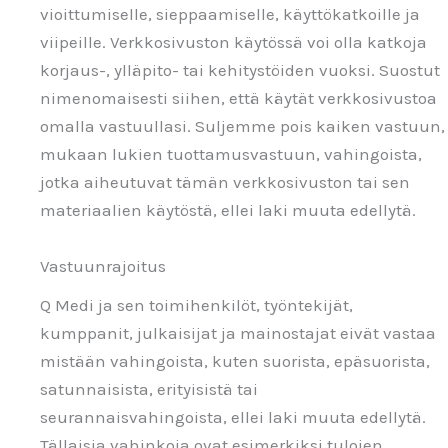
vioittumiselle, sieppaamiselle, käyttökatkoille ja
viipeille. Verkkosivuston käytössä voi olla katkoja
korjaus-, ylläpito- tai kehitystöiden vuoksi. Suostut
nimenomaisesti siihen, että käytät verkkosivustoa
omalla vastuullasi. Suljemme pois kaiken vastuun,
mukaan lukien tuottamusvastuun, vahingoista,
jotka aiheutuvat tämän verkkosivuston tai sen
materiaalien käytöstä, ellei laki muuta edellytä.
Vastuunrajoitus
Q Medi ja sen toimihenkilöt, työntekijät,
kumppanit, julkaisijat ja mainostajat eivät vastaa
mistään vahingoista, kuten suorista, epäsuorista,
satunnaisista, erityisistä tai
seurannaisvahingoista, ellei laki muuta edellytä.
Tällaisia vahinkoja ovat esimerkiksi tulojen,