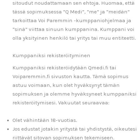
sitoudut noudattamaan sen ehtoja. Huomaa, että
tässä sopimuksessa ”Q Medi”, “me” ja “meidän”
tarkoittaa Voi Paremmin -kumppaniohjelmaa ja
“sinä” viittaa sinuun kumppanina. Kumppani voi
olla yksityinen henkilö tai yritys tai muu entiteetti.
Kumppaniksi rekisteröityminen
Kumppaniksi rekisteröidytään Qmedi.fi tai
Voiparemmin.fi sivuston kautta. Tämä sopimus
astuu voimaan, kun olet hyväksynyt tämän
sopimuksen ja olemme hyväksyneet kumppaniksi
rekisteröitymisesi. Vakuutat seuraavaa:
Olet vähintään 18-vuotias.
Jos edustat jotakin yritystä tai yhdistystä, oikeutesi
riittävät sitovan sopimuksen tekemiseen.