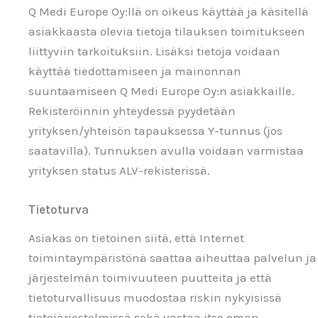
Q Medi Europe Oy:llä on oikeus käyttää ja käsitellä
asiakkaasta olevia tietoja tilauksen toimitukseen
liittyviin tarkoituksiin. Lisäksi tietoja voidaan
käyttää tiedottamiseen ja mainonnan
suuntaamiseen Q Medi Europe Oy:n asiakkaille.
Rekisteröinnin yhteydessä pyydetään
yrityksen/yhteisön tapauksessa Y-tunnus (jos
saatavilla). Tunnuksen avulla voidaan varmistaa
yrityksen status ALV-rekisterissä.
Tietoturva
Asiakas on tietoinen siitä, että Internet
toimintaympäristönä saattaa aiheuttaa palvelun ja
järjestelmän toimivuuteen puutteita ja että
tietoturvallisuus muodostaa riskin nykyisissä
tietojärjestelmissä sekä vastaa itse oman