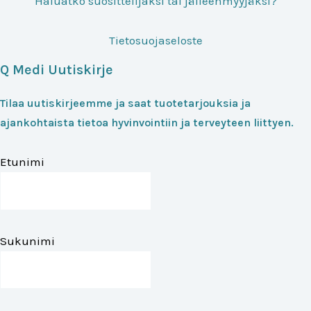
Haluatko suosittelijaksi tai jälleenmyyjäksi?
Tietosuojaseloste
Q Medi Uutiskirje
Tilaa uutiskirjeemme ja saat tuotetarjouksia ja
ajankohtaista tietoa hyvinvointiin ja terveyteen liittyen.
Etunimi
Sukunimi