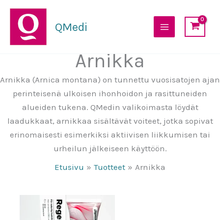
Siirry
sisältöön
QMedi
Arnikka
Arnikka (Arnica montana) on tunnettu vuosisatojen ajan
perinteisenä ulkoisen ihonhoidon ja rasittuneiden
alueiden tukena. QMedin valikoimasta löydät
laadukkaat, arnikkaa sisältävät voiteet, jotka sopivat
erinomaisesti esimerkiksi aktiivisen liikkumisen tai
urheilun jälkeiseen käyttöön.
Etusivu
Tuotteet
Arnikka