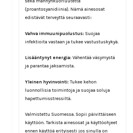
sekä männynkuoriuutetta
(proantosyanidiinia). Nämä ainesosat
edistävät terveyttä seuraavasti:
Vahva immuunipuolustus:
Suojaa
infektioita vastaan ja tukee vastustuskykyä.
Lisääntynyt energia:
Vähentää väsymystä
ja parantaa jaksamista.
Yleinen hyvinvointi:
Tukee kehon
luonnollisia toimintoja ja suojaa soluja
hapettumisstressiltä.
Valmistettu Suomessa. Sopii päivittäiseen
käyttöön. Tarkista ainesosat ja käyttöohjeet
ennen käyttöä erityisesti jos sinulla on