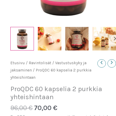
Etusivu
/
Ravintolisät
/
Vastustuskyky ja
jaksaminen
/ ProQDC 60 kapselia 2 purkkia
yhteishintaan
ProQDC 60 kapselia 2 purkkia
yhteishintaan
Alkuperäinen
Nykyinen
96,00
€
70,00
€
hinta
hinta