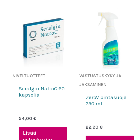
NIVELTUOTTEET
VASTUSTUSKYKY JA
JAKSAMINEN
Seralgin NattoC 60
kapselia
ZeroV pintasuoja
250 ml
54,00
€
22,90
€
Lisää
ostoskoriin