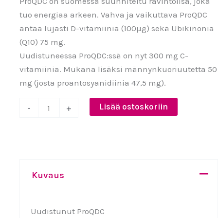
ProQDC on suomessa suunniteltu ravintolisä, joka
oli:
on:
tuo energiaa arkeen. Vahva ja vaikuttava ProQDC
96,00 €.
70,00 €.
antaa lujasti D-vitamiinia (100µg) sekä Ubikinonia
(Q10) 75 mg.
Uudistuneessa ProQDC:ssä on nyt 300 mg C-
vitamiinia. Mukana lisäksi männynkuoriuutetta 50
mg (josta proantosyanidiinia 47,5 mg).
ProQDC
Lisää ostoskoriin
-
+
60
kapselia
2
purkkia
yhteishintaan
Kuvaus
määrä
Uudistunut ProQDC