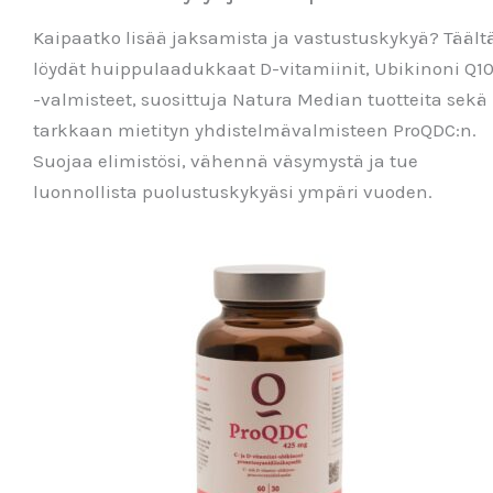
Kaipaatko lisää jaksamista ja vastustuskykyä? Täält
löydät huippulaadukkaat D-vitamiinit, Ubikinoni Q1
-valmisteet, suosittuja Natura Median tuotteita sekä
tarkkaan mietityn yhdistelmävalmisteen ProQDC:n.
Suojaa elimistösi, vähennä väsymystä ja tue
luonnollista puolustuskykyäsi ympäri vuoden.