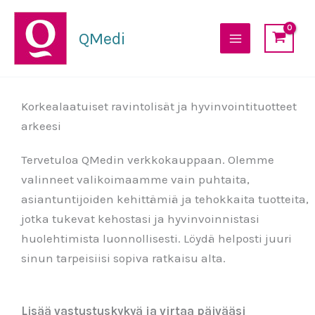
Siirry
sisältöön
QMedi
Korkealaatuiset ravintolisät ja hyvinvointituotteet
arkeesi
Tervetuloa QMedin verkkokauppaan. Olemme
valinneet valikoimaamme vain puhtaita,
asiantuntijoiden kehittämiä ja tehokkaita tuotteita,
jotka tukevat kehostasi ja hyvinvoinnistasi
huolehtimista luonnollisesti. Löydä helposti juuri
sinun tarpeisiisi sopiva ratkaisu alta.
Lisää vastustuskykyä ja virtaa päivääsi