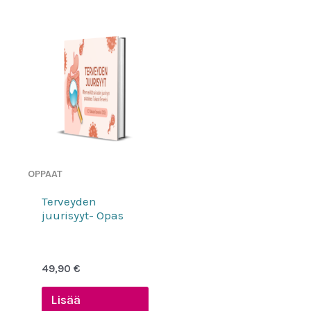
OPPAAT
Terveyden
juurisyyt- Opas
49,90
€
Lisää