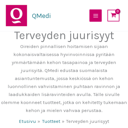
Siirry
sisältöön
QMedi
Terveyden juurisyyt
Oireiden pinnallisen hoitamisen sijaan
kokonaisvaltaisessa hyvinvoinnissa pyritään
ymmärtämään kehon tasapainoa ja terveyden
juurisyitä. QMedi edustaa suomalaista
asiantuntemusta, jossa keskiössä on kehon
luonnollinen vahvistaminen puhtaan ravinnon ja
laadukkaiden lisäravinteiden avulla. Tälle sivulle
olemme koonneet tuotteet, jotka on kehitetty tukemaan
kehon ja mielen vahvaa perustaa.
Etusivu
Tuotteet
Terveyden juurisyyt