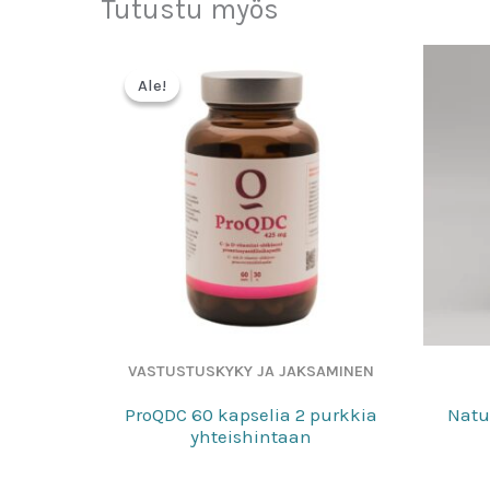
Tutustu myös
Ale!
Ale!
VASTUSTUSKYKY JA JAKSAMINEN
ProQDC 60 kapselia 2 purkkia
Natu
yhteishintaan