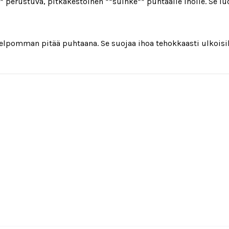
perustuva, pitkäkestoinen **suihke** puhtaalle iholle. Se luo 
elpomman pitää puhtaana. Se suojaa ihoa tehokkaasti ulkoisil