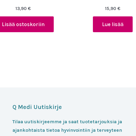
13,90
€
15,90
€
Lisää ostoskoriin
Lue lisää
Q Medi Uutiskirje
Tilaa uutiskirjeemme ja saat tuotetarjouksia ja
ajankohtaista tietoa hyvinvointiin ja terveyteen