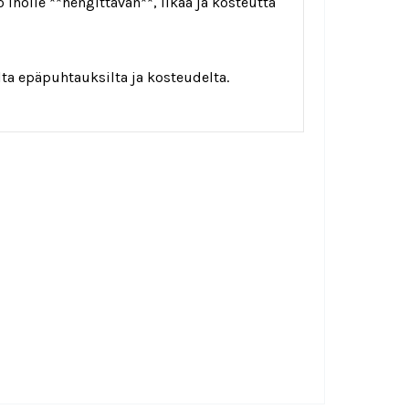
iholle **hengittävän**, likaa ja kosteutta
ta epäpuhtauksilta ja kosteudelta.