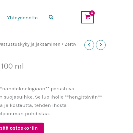
100
ml
Etsi
Yhteydenotto
määrä
Vastustuskyky ja jaksaminen
/ ZeroV
 100 ml
 **nanoteknologiaan** perustuva
n suojasuihke. Se luo iholle **hengittävän**
aa ja kosteutta, tehden ihosta
elpomman puhdistaa.
isää ostoskoriin