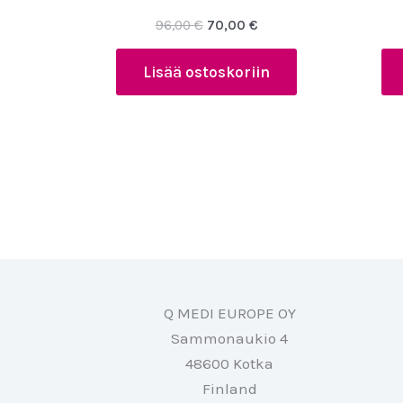
Alkuperäinen
Nykyinen
96,00
€
70,00
€
hinta
hinta
oli:
on:
Lisää ostoskoriin
96,00 €.
70,00 €.
Q MEDI EUROPE OY
Sammonaukio 4
48600 Kotka
Finland