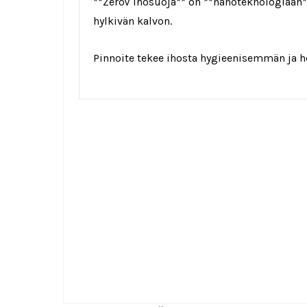
**ZeroV Ihosuoja** on **nanoteknologiaan** 
hylkivän kalvon.
Pinnoite tekee ihosta hygieenisemmän ja h