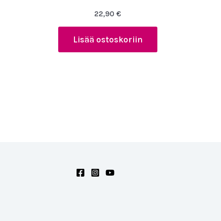
22,90
€
Lisää ostoskoriin