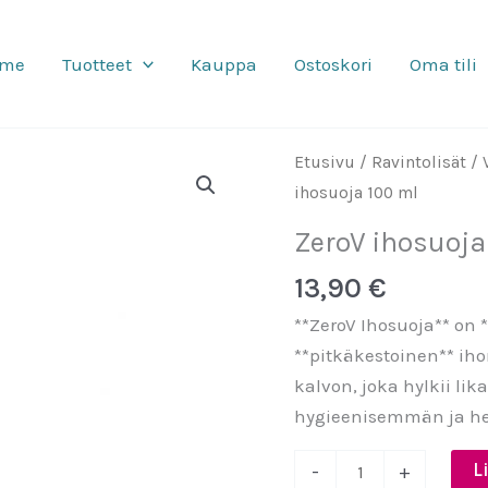
mme
Tuotteet
Kauppa
Ostoskori
Oma tili
Etusivu
/
Ravintolisät
/
ihosuoja 100 ml
ZeroV ihosuoja
13,90
€
**ZeroV Ihosuoja** on
**pitkäkestoinen** iho
kalvon, joka hylkii lik
hygieenisemmän ja h
ZeroV
L
-
+