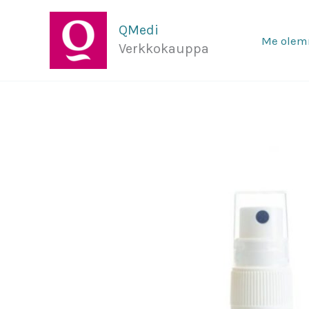
Siirry
sisältöön
QMedi
Me ole
Verkkokauppa