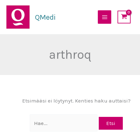
Siirry
sisältöön
QMedi
arthroq
Etsimääsi ei löytynyt. Kenties haku auttaisi?
Search
for: