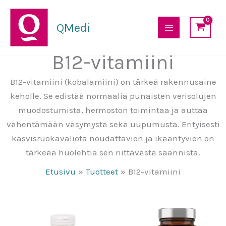
Siirry
sisältöön
QMedi
B12-vitamiini
B12-vitamiini (kobalamiini) on tärkeä rakennusaine
keholle. Se edistää normaalia punaisten verisolujen
muodostumista, hermoston toimintaa ja auttaa
vähentämään väsymystä sekä uupumusta. Erityisesti
kasvisruokavaliota noudattavien ja ikääntyvien on
tärkeää huolehtia sen riittävästä saannista.
Etusivu
Tuotteet
B12-vitamiini