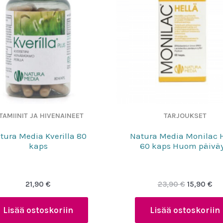
TAMIINIT JA HIVENAINEET
TARJOUKSET
tura Media Kverilla 80
Natura Media Monilac H
kaps
60 kaps Huom päiväy
Alkuperäi
Ny
21,90
€
23,90
€
15,90
€
hinta
hin
oli:
on:
Lisää ostoskoriin
Lisää ostoskoriin
23,90 €.
15,