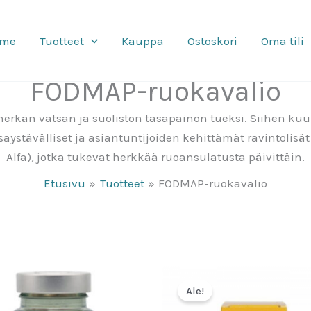
mme
Tuotteet
Kauppa
Ostoskori
Oma tili
FODMAP-ruokavalio
erkän vatsan ja suoliston tasapainon tueksi. Siihen kuul
saystävälliset ja asiantuntijoiden kehittämät ravintolis
Alfa), jotka tukevat herkkää ruoansulatusta päivittäin.
Etusivu
Tuotteet
FODMAP-ruokavalio
Ale!