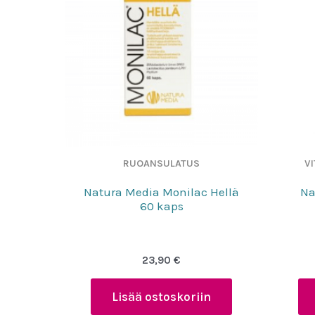
RUOANSULATUS
VI
Natura Media Monilac Hellä
Na
60 kaps
23,90
€
Lisää ostoskoriin