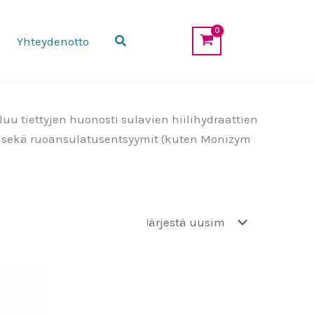
Etsi
Yhteydenotto
uu tiettyjen huonosti sulavien hiilihydraattien
ät sekä ruoansulatusentsyymit (kuten Monizym