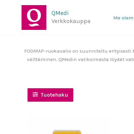
Siirry
sisältöön
QMedi
Me ole
Verkkokauppa
FODMAP-ruokavalio on suunniteltu erityisesti h
välttäminen. QMedin valikoimasta löydät vat
Tuotehaku