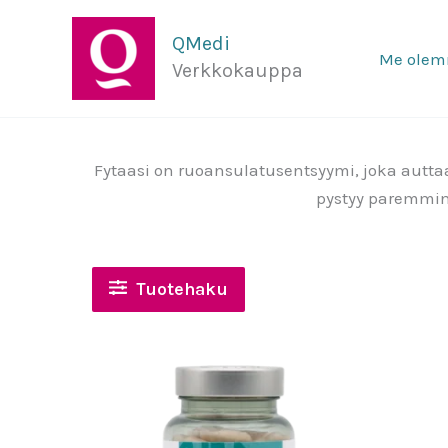
Siirry
sisältöön
QMedi
Me ole
Verkkokauppa
Fytaasi on ruoansulatusentsyymi, joka auttaa
pystyy paremmin
Tuotehaku