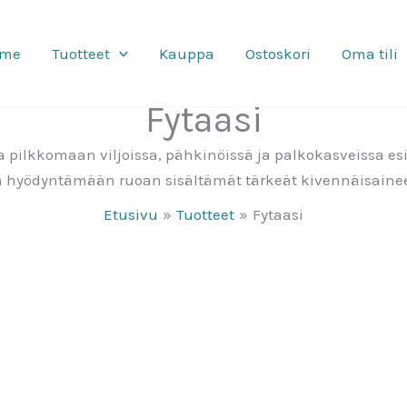
mme
Tuotteet
Kauppa
Ostoskori
Oma tili
Fytaasi
 pilkkomaan viljoissa, pähkinöissä ja palkokasveissa esi
 hyödyntämään ruoan sisältämät tärkeät kivennäisaineet
Etusivu
Tuotteet
Fytaasi