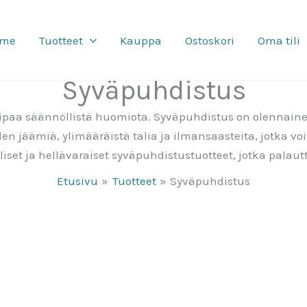
mme
Tuotteet
Kauppa
Ostoskori
Oma tili
Syväpuhdistus
ipaa säännöllistä huomiota. Syväpuhdistus on olennaine
en jäämiä, ylimääräistä talia ja ilmansaasteita, jotka v
iset ja hellävaraiset syväpuhdistustuotteet, jotka palau
Etusivu
Tuotteet
Syväpuhdistus