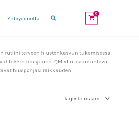
Etsi
Yhteydenotto
n rutiini terveen hiustenkasvun tukemisessa,
oivat tukkia hiusjuuria. QMedin asiantunteva
ttavat hiuspohjasi raikkauden.