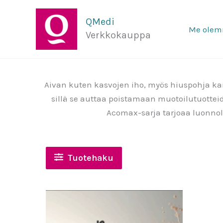
Siirry
sisältöön
QMedi
Me ole
Verkkokauppa
Aivan kuten kasvojen iho, myös hiuspohja ka
sillä se auttaa poistamaan muotoilutuotteid
Acomax-sarja tarjoaa luonnoll
Tuotehaku